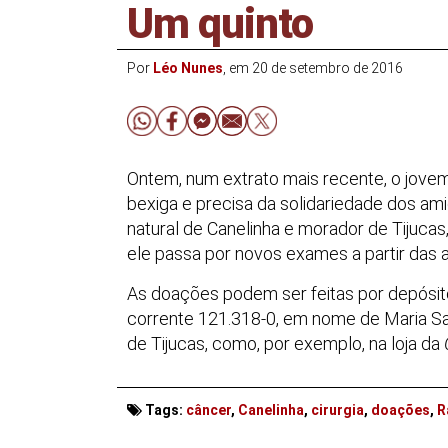
Um quinto
Por
Léo Nunes
, em 20 de setembro de 2016
Ontem, num extrato mais recente, o jove
bexiga e precisa da solidariedade dos amig
natural de Canelinha e morador de Tijuca
ele passa por novos exames a partir das an
As doações podem ser feitas por depósito
corrente 121.318-0, em nome de Maria Sa
de Tijucas, como, por exemplo, na loja da
. . .
Tags:
câncer
,
Canelinha
,
cirurgia
,
doações
,
R