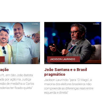
JACKSON LAURINDO
eação
João Santana e o Brasil
pragmático
o PL em São João Batista
tada por ação na Justiça
Jackson Laurindo: "para 'O Mago', a
ssão de medalha a Carlos
maioria dos eleitores brasileiros não
oderias ter ficado quieta"
compreende as diferenças reais entre
esquerda e direita"