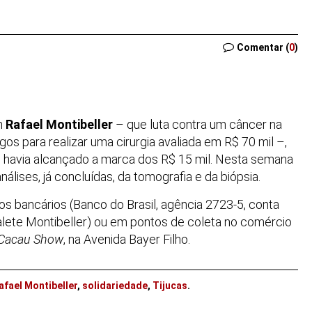
Comentar (
0
)
m
Rafael Montibeller
– que luta contra um câncer na
os para realizar uma cirurgia avaliada em R$ 70 mil –,
s, havia alcançado a marca dos R$ 15 mil. Nesta semana
álises, já concluídas, da tomografia e da biópsia.
s bancários (Banco do Brasil, agência 2723-5, conta
lete Montibeller) ou em pontos de coleta no comércio
Cacau Show
, na Avenida Bayer Filho.
afael Montibeller
,
solidariedade
,
Tijucas
.