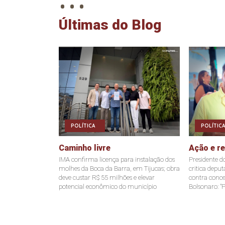
Últimas do Blog
POLÍTICA
POLÍTICA
Caminho livre
Ação e r
IMA confirma licença para instalação dos
Presidente d
molhes da Boca da Barra, em Tijucas; obra
critica depu
deve custar R$ 55 milhões e elevar
contra conce
potencial econômico do município
Bolsonaro: "P