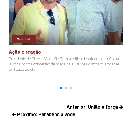
POLÍTICA
Ação e reação
J
Presidente do PL em São João Batista critica deputada por ação na
Ja
Justiça contra concessão de medalha a Carlos Bolsonaro: "Poderias
nã
ter ficado quieta"
Navegação
Anterior:
União e força
de
Próximo:
Parabéns a você
Posts
Post
Próximos
anteriores:
posts: