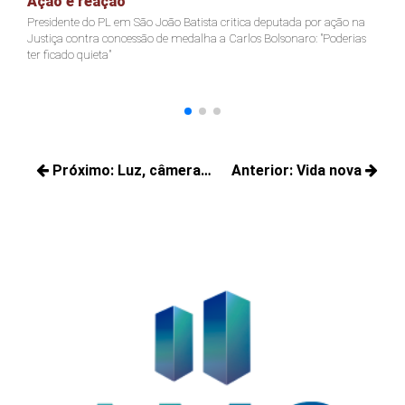
Ação e reação
J
Presidente do PL em São João Batista critica deputada por ação na
Ja
Justiça contra concessão de medalha a Carlos Bolsonaro: "Poderias
nã
ter ficado quieta"
Navegação
Próximo:
Luz, câmera…
Anterior:
Vida nova
de
Próximos
Posts
Post
posts:
anteriores: