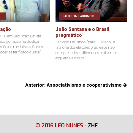
JACKSON LAURINDO
eação
João Santana e o Brasil
pragmático
o PL em São João Batista
tada por ação na Justiça
Jackson Laurindo: "para 'O Mago', a
ssão de medalha a Carlos
maioria dos eleitores brasileiros não
oderias ter ficado quieta"
compreende as diferenças reais entre
esquerda e direita"
Anterior:
Associativismo e cooperativismo
Posts
anteriores:
© 2016 LÉO NUNES
-
ZHF