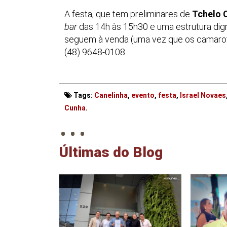
A festa, que tem preliminares de
Tchelo 
bar
das 14h às 15h30 e uma estrutura dig
seguem à venda (uma vez que os camarot
(48) 9648-0108.
Tags:
Canelinha
,
evento
,
festa
,
Israel Novaes
. . .
Cunha
.
Últimas do Blog