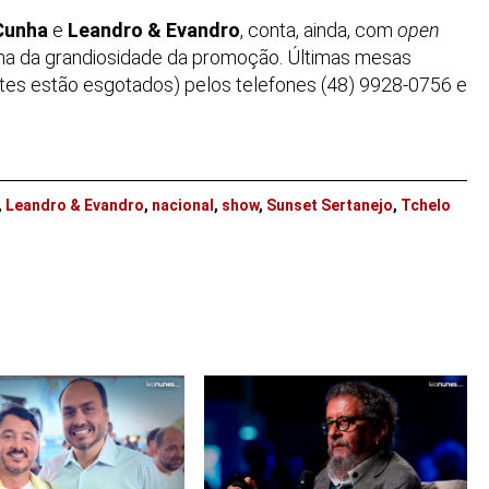
Cunha
e
Leandro & Evandro
, conta, ainda, com
open
na da grandiosidade da promoção. Últimas mesas
es estão esgotados) pelos telefones (48) 9928-0756 e
,
Leandro & Evandro
,
nacional
,
show
,
Sunset Sertanejo
,
Tchelo