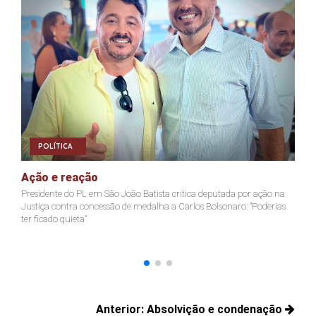
POLÍTICA
Ação e reação
J
Presidente do PL em São João Batista critica deputada por ação na
Ja
Justiça contra concessão de medalha a Carlos Bolsonaro: "Poderias
nã
ter ficado quieta"
Navegação
Anterior:
Absolvição e condenação