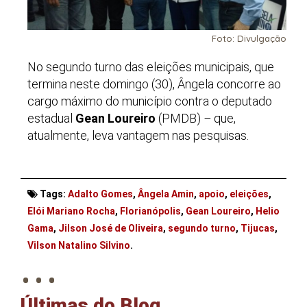
Foto: Divulgação
No segundo turno das eleições municipais, que
termina neste domingo (30), Ângela concorre ao
cargo máximo do município contra o deputado
estadual
Gean Loureiro
(PMDB)
–
que,
atualmente, leva vantagem nas pesquisas.
Tags:
Adalto Gomes
,
Ângela Amin
,
apoio
,
eleições
,
Elói Mariano Rocha
,
Florianópolis
,
Gean Loureiro
,
Helio
Gama
,
Jilson José de Oliveira
,
segundo turno
,
Tijucas
,
. . .
Vilson Natalino Silvino
.
Últimas do Blog