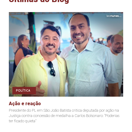
POLÍTICA
Ação e reação
J
Presidente do PL em São João Batista critica deputada por ação na
Ja
Justiça contra concessão de medalha a Carlos Bolsonaro: "Poderias
nã
ter ficado quieta"