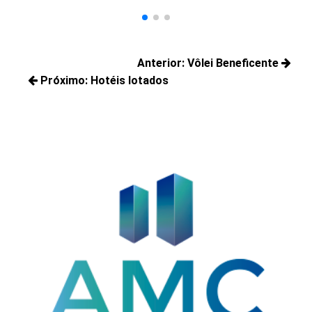
Navegação
Anterior:
Vôlei Beneficente
de
Próximo:
Hotéis lotados
Posts
Post
Próximos
anteriores:
posts: