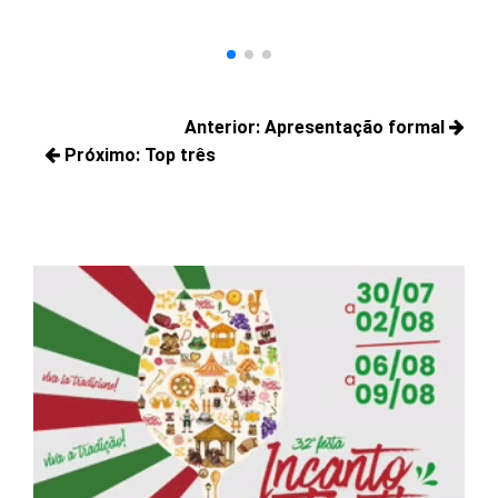
Navegação
Anterior:
Apresentação formal
de
Próximo:
Top três
Posts
Post
Próximos
anteriores:
posts: