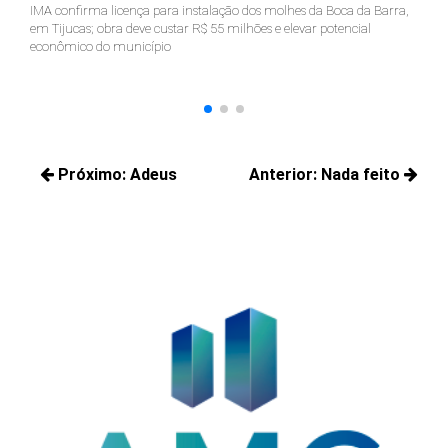
IMA confirma licença para instalação dos molhes da Boca da Barra,
Pr
em Tijucas; obra deve custar R$ 55 milhões e elevar potencial
Ju
econômico do município
ter
Navegação
Próximo:
Adeus
Anterior:
Nada feito
de
Próximos
Posts
Post
posts:
anteriores: