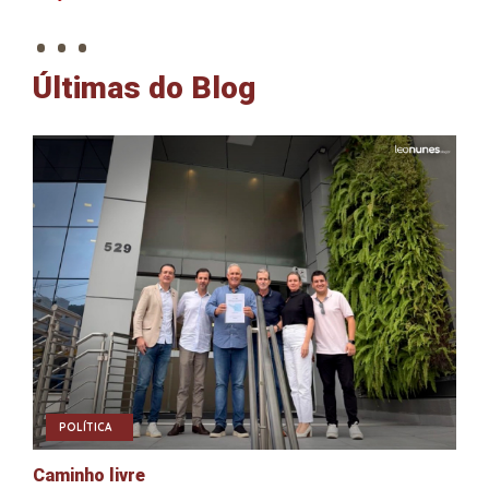
. . .
Últimas do Blog
POLÍTICA
Caminho livre
A