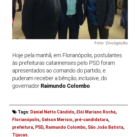
Foto: Divulgação
Hoje pela manhã, em Florianópolis, postulantes
às prefeituras catarinenses pelo PSD foram
apresentados ao comando do partido, e
puderam receber a bênção, inclusive, do
governador
Raimundo Colombo
.
Tags:
Daniel Netto Cândido
,
Elói Mariano Rocha
,
Florianópolis
,
Gelson Merisio
,
pré-candidatura
,
prefeitura
,
PSD
,
Raimundo Colombo
,
São João Batista
,
Tijucas
.