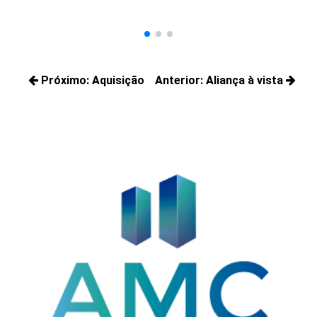
Navegação
Próximo:
Aquisição
Anterior:
Aliança à vista
de
Próximos
Posts
Post
posts:
anteriores: