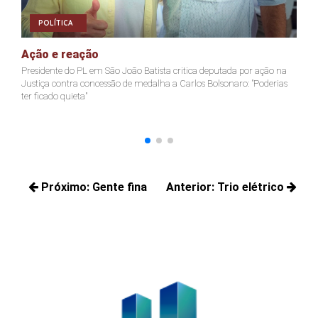
POLÍTICA
Ação e reação
J
Presidente do PL em São João Batista critica deputada por ação na
Ja
Justiça contra concessão de medalha a Carlos Bolsonaro: "Poderias
nã
ter ficado quieta"
Navegação
Próximo:
Gente fina
Anterior:
Trio elétrico
de
Próximos
Posts
Post
posts:
anteriores: