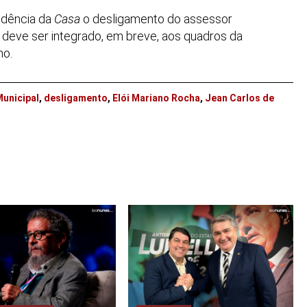
sidência da
Casa
o desligamento do assessor
e deve ser integrado, em breve, aos quadros da
mo.
unicipal
,
desligamento
,
Elói Mariano Rocha
,
Jean Carlos de