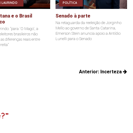
 LAURINDO
POLÍTICA
ana e o Brasil
Senado à parte
co
Na retaguarda da reeleição de Jorginho
Mello ao governo de Santa Catarina,
indo: "para 'O Mago', a
Emerson Stein anuncia apoio a Antídio
leitores brasileiros não
Lunelli para o Senado
s diferenças reais entre
reita"
Anterior:
Incerteza
Posts
anteriores:
e?”