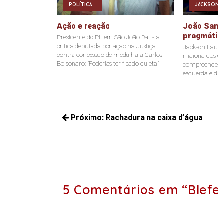
POLÍTICA
JACKSON
Ação e reação
João Sant
pragmáti
Presidente do PL em São João Batista
critica deputada por ação na Justiça
Jackson Laur
contra concessão de medalha a Carlos
maioria dos e
Bolsonaro: "Poderias ter ficado quieta"
compreende a
esquerda e di
Navegação
Próximo:
Rachadura na caixa d’água
de
Próximos
Post
posts:
5 Comentários em “Blef