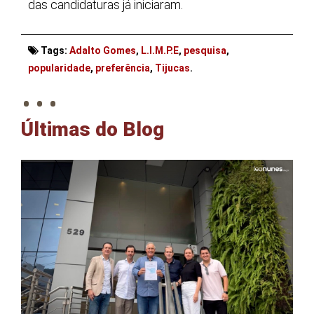
das candidaturas já iniciaram.
Tags:
Adalto Gomes
,
L.I.M.P.E
,
pesquisa
,
. . .
popularidade
,
preferência
,
Tijucas
.
Últimas do Blog