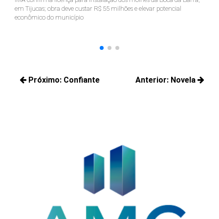
em Tijucas; obra deve custar R$ 55 milhões e elevar potencial
Ju
econômico do município
ter
Navegação
Próximo:
Confiante
Anterior:
Novela
de
Próximos
Posts
Post
posts:
anteriores: