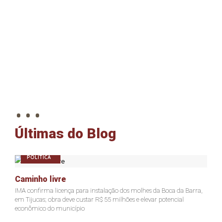
. . .
Últimas do Blog
POLÍTICA
Caminho livre
A
IMA confirma licença para instalação dos molhes da Boca da Barra,
Pr
em Tijucas; obra deve custar R$ 55 milhões e elevar potencial
Ju
econômico do município
ter