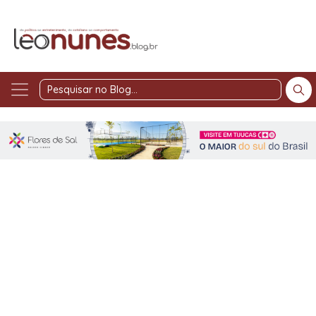
Pesquisar
no
Blog