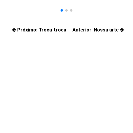
Navegação
Próximo:
Troca-troca
Anterior:
Nossa arte
de
Próximos
Posts
Post
posts:
anteriores: