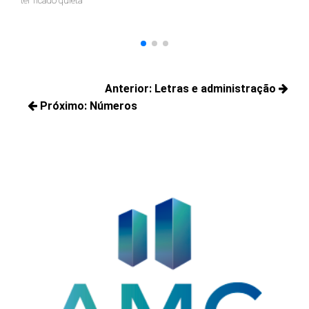
ter ficado quieta"
Navegação
Anterior:
Letras e administração
de
Próximo:
Números
Posts
Post
Próximos
anteriores:
posts: