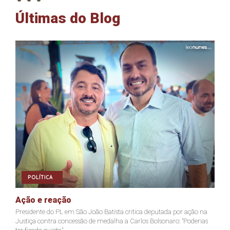
Últimas do Blog
POLÍTICA
Ação e reação
J
Presidente do PL em São João Batista critica deputada por ação na
Ja
Justiça contra concessão de medalha a Carlos Bolsonaro: "Poderias
nã