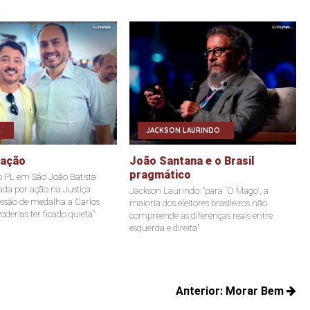
JACKSON LAURINDO
eação
João Santana e o Brasil
pragmático
o PL em São João Batista
tada por ação na Justiça
Jackson Laurindo: "para 'O Mago', a
ssão de medalha a Carlos
maioria dos eleitores brasileiros não
oderias ter ficado quieta"
compreende as diferenças reais entre
esquerda e direita"
Anterior:
Morar Bem
Posts