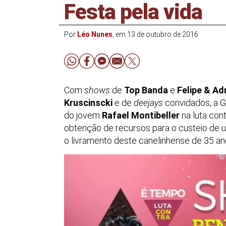
Festa pela vida
Por
Léo Nunes
, em 13 de outubro de 2016
Com
shows
de
Top Banda
e
Felipe & Ad
Kruscinscki
e de
deejays
convidados, a G
do jovem
Rafael Montibeller
na luta cont
obtenção de recursos para o custeio de um
o livramento deste canelinhense de 35 an