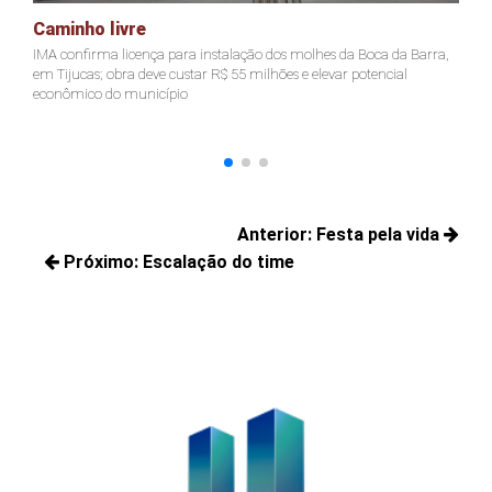
Caminho livre
A
IMA confirma licença para instalação dos molhes da Boca da Barra,
Pr
em Tijucas; obra deve custar R$ 55 milhões e elevar potencial
Ju
econômico do município
ter
Navegação
Anterior:
Festa pela vida
de
Próximo:
Escalação do time
Posts
Post
Próximos
anteriores:
posts: