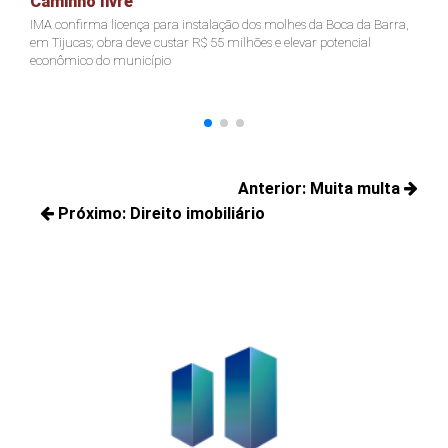
Caminho livre
A
IMA confirma licença para instalação dos molhes da Boca da Barra,
Pr
em Tijucas; obra deve custar R$ 55 milhões e elevar potencial
Ju
econômico do município
ter
Navegação
Anterior:
Muita multa
de
Próximo:
Direito imobiliário
Posts
Post
Próximos
anteriores:
posts: