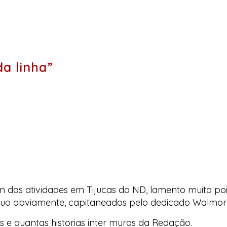
Posts
anteriores:
a linha”
im das atividades em Tijucas do ND, lamento muito p
xcluo obviamente, capitaneados pelo dedicado Walmor 
as e quantas historias inter muros da Redação.