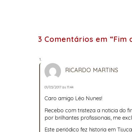
de
Próximos
Post
posts:
3 Comentários em “Fim d
RICARDO MARTINS
01/03/2017 às 11:44
Caro amigo Léo Nunes!
Recebo com tristeza a noticia do f
por brilhantes profissionais, me e
Este periódico fez historia em Tijuc