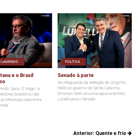
 LAURINDO
POLÍTICA
ana e o Brasil
Senado à parte
co
Na retaguarda da reeleição de Jorginho
Mello ao governo de Santa Catarina,
indo: "para 'O Mago', a
Emerson Stein anuncia apoio a Antídio
leitores brasileiros não
Lunelli para o Senado
s diferenças reais entre
reita"
Anterior:
Quente e frio