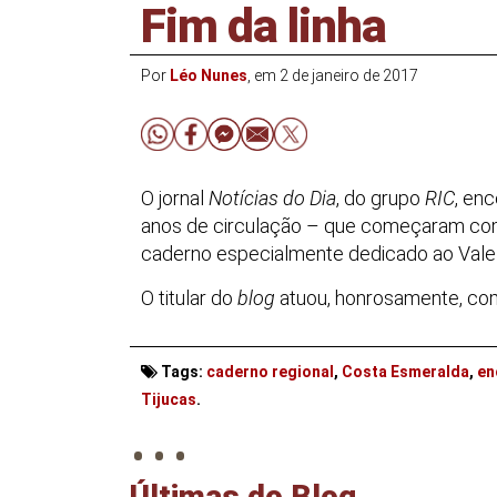
Fim da linha
Por
Léo Nunes
, em 2 de janeiro de 2017
O jornal
Notícias do Dia
, do grupo
RIC
, en
anos de circulação – que começaram com
caderno especialmente dedicado ao Vale 
O titular do
blog
atuou, honrosamente, co
Tags:
caderno regional
,
Costa Esmeralda
,
en
. . .
Tijucas
.
Últimas do Blog