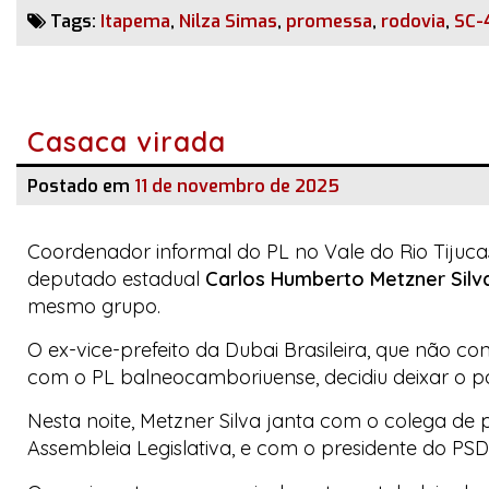
Tags:
Itapema
,
Nilza Simas
,
promessa
,
rodovia
,
SC-
Casaca virada
Postado em
11 de novembro de 2025
Coordenador informal do PL no Vale do Rio Tijuca
deputado estadual
Carlos Humberto Metzner Silv
mesmo grupo.
O ex-vice-prefeito da
Dubai Brasileira
, que não co
com o PL balneocamboriuense, decidiu deixar o par
Nesta noite, Metzner Silva janta com o colega d
Assembleia Legislativa, e com o presidente do PSD