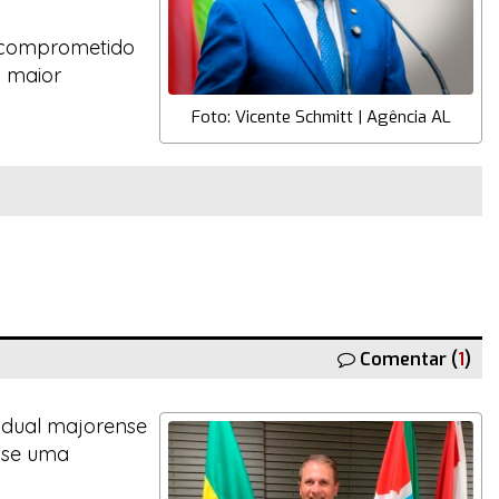
e comprometido
a maior
Foto: Vicente Schmitt | Agência AL
Comentar (
1
)
adual majorense
uase uma