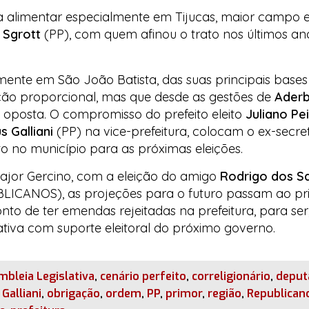
ia alimentar especialmente em Tijucas, maior campo el
Sgrott
(PP), com quem afinou o trato nos últimos an
nte em São João Batista, das suas principais bases e
ação proporcional, mas que desde as gestões de
Aderb
a oposta. O compromisso do prefeito eleito
Juliano Pe
s Galliani
(PP) na vice-prefeitura, colocam o ex-secre
o no município para as próximas eleições.
Major Gercino, com a eleição do amigo
Rodrigo dos S
ICANOS), as projeções para o futuro passam ao prim
to de ter emendas rejeitadas na prefeitura, para ser,
lativa com suporte eleitoral do próximo governo.
bleia Legislativa
,
cenário perfeito
,
correligionário
,
deput
Galliani
,
obrigação
,
ordem
,
PP
,
primor
,
região
,
Republican