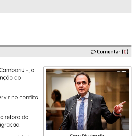
Comentar (
0
)
Camboriú –, o
unção do
ervir no conflito
diretora da
igração.