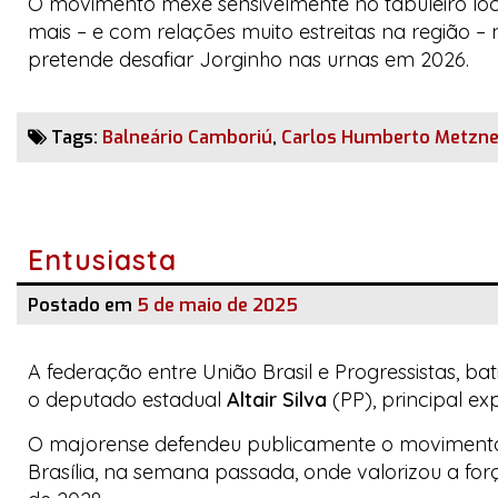
O movimento mexe sensivelmente no tabuleiro loca
mais – e com relações muito estreitas na região –
pretende desafiar Jorginho nas urnas em 2026.
Tags:
Balneário Camboriú
,
Carlos Humberto Metzner
Entusiasta
Postado em
5 de maio de 2025
A federação entre União Brasil e Progressistas, b
o deputado estadual
Altair
Silva
(PP), principal ex
O majorense defendeu publicamente o movimento e
Brasília, na semana passada, onde valorizou a for