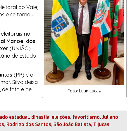
eitoral do Vale,
os e se tornou
leitorais no
al Manoel dos
ixer
(UNIÃO)
tário de Estado
antos
(PP) e o
or. Silva deixa
 de fato e de
Foto: Luan Lucas
ado estadual
,
dinastia
,
eleições
,
favoritismo
,
Juliano
os
,
Rodrigo dos Santos
,
São João Batista
,
Tijucas
,