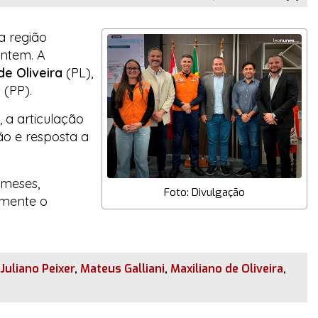
 região
ontem. A
de Oliveira
(PL),
i
(PP).
, a articulação
ão e resposta a
 meses,
Foto: Divulgação
amente o
Juliano Peixer
,
Mateus Galliani
,
Maxiliano de Oliveira
,