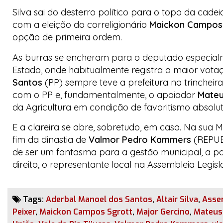
Silva sai do desterro político para o topo da cade
com a eleição do correligionário
Maickon Campos 
opção de primeira ordem.
As burras se encheram para o deputado especialme
Estado, onde habitualmente registra a maior vot
Santos
(PP) sempre teve a prefeitura na trincheir
com o PP e, fundamentalmente, o apoiador
Mateu
da Agricultura em condição de favoritismo absolut
E a clareira se abre, sobretudo, em casa. Na sua 
fim da dinastia de
Valmor Pedro Kammers
(REPUBL
de ser um fantasma para a gestão municipal, a pon
direito, o representante local na Assembleia Legis
Tags:
Aderbal Manoel dos Santos
,
Altair Silva
,
Assem
Peixer
,
Maickon Campos Sgrott
,
Major Gercino
,
Mateus 