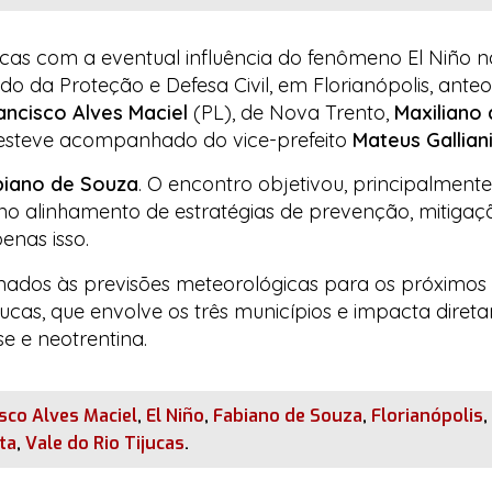
ucas com a eventual influência do fenômeno
El Niño
na
do da Proteção e Defesa Civil, em Florianópolis, ante
ancisco Alves Maciel
(PL), de Nova Trento,
Maxiliano 
esteve acompanhado do vice-prefeito
Mateus Gallian
biano de Souza
. O encontro objetivou, principalmente
 no alinhamento de estratégias de prevenção, mitigaç
enas isso.
ionados às previsões meteorológicas para os próximos
jucas, que envolve os três municípios e impacta diret
e e neotrentina.
sco Alves Maciel
,
El Niño
,
Fabiano de Souza
,
Florianópolis
,
ta
,
Vale do Rio Tijucas
.