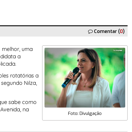
Comentar (
0
)
ou melhor, uma
ndidata a
licada.
les rotatórias a
 segundo Nilza,
, que sabe como
a Avenida, na
Foto: Divulgação