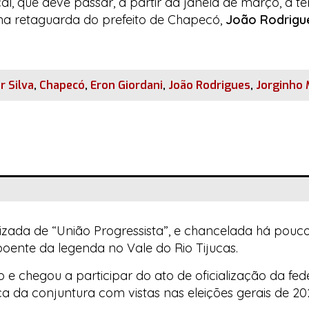
l, que deve passar, a partir da janela de março, a t
 na retaguarda do prefeito de Chapecó,
João Rodrigu
 Silva
,
Chapecó
,
Eron Giordani
,
João Rodrigues
,
Jorginho 
atizada de “União Progressista”, e chancelada há pouc
poente da legenda no Vale do Rio Tijucas.
 chegou a participar do ato de oficialização da fe
ça da conjuntura com vistas nas eleições gerais de 20