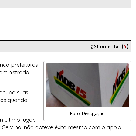
Comentar (
4
)
nco prefeituras
administrado
eocupa suas
ivas quando
Foto: Divulgação
 último lugar.
r Gercino, não obteve êxito mesmo com o apoio