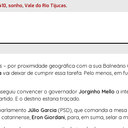
410
,
sonho
,
Vale do Rio Tijucas
.
s – por proximidade geográfica com a sua Balneário 
a
vai deixar de cumprir essa tarefa. Pelo menos, em f
nseguiu convencer o governador
Jorginho Mello
a int
tido. E o destino estaria traçado.
e parlamento
Júlio Garcia
(PSD), que comanda a mesa 
 catarinense,
Eron Giordani
, para, em suma, selar a m