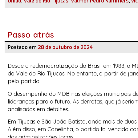
União
,
Vale do Rio Tijucas
,
Valmor Pedro Kammers
,
vi
Passo atrás
Postado em
28 de outubro de 2024
Desde a redemocratização do Brasil em 1988, o M
do Vale do Rio Tijucas. No entanto, a partir de j
pelo partido.
O desempenho do MDB nas eleições municipais de
lideranças para o futuro. As derrotas, que já seri
analisadas em detalhes.
Em Tijucas e São João Batista, onde mais de duas
Além disso, em Canelinha, o partido foi vencido
das administrações locais.