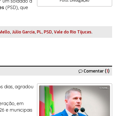
Foto: Divulgação
er um soldado a
es
(PSD), que
Mello
,
Júlio Garcia
,
PL
,
PSD
,
Vale do Rio Tijucas
.
Comentar (
1
)
os dias, agradou
deração, em
26 e municipais