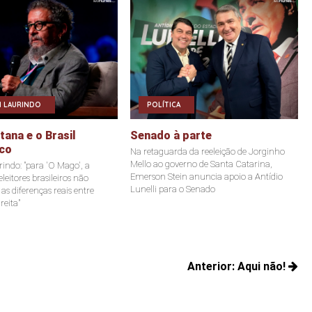
 LAURINDO
POLÍTICA
ana e o Brasil
Senado à parte
co
Na retaguarda da reeleição de Jorginho
Mello ao governo de Santa Catarina,
indo: "para 'O Mago', a
Emerson Stein anuncia apoio a Antídio
leitores brasileiros não
Lunelli para o Senado
s diferenças reais entre
reita"
Anterior:
Aqui não!
Posts
anteriores: