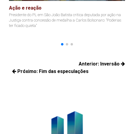
Ação e reação
J
Presidente do PL em São João Batista critica deputada por ação na
Ja
Justiça contra concessão de medalha a Carlos Bolsonaro: "Poderias
nã
ter ficado quieta"
Navegação
Anterior:
Inversão
de
Próximo:
Fim das especulações
Posts
Post
Próximos
anteriores:
posts: