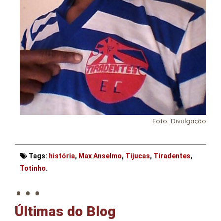
Foto: Divulgação
Tags:
história
,
Max Anselmo
,
Tijucas
,
Tiradentes
,
. . .
Totinho
.
Últimas do Blog