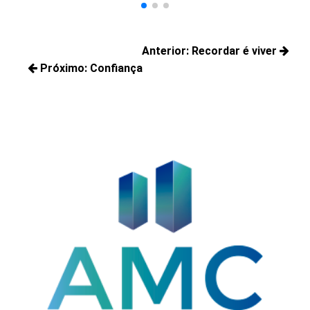
Navegação
Anterior:
Recordar é viver
de
Próximo:
Confiança
Posts
Post
Próximos
anteriores:
posts: