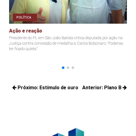
POLÍTICA
Ação e reação
J
Presidente do PL em São João Batista critica deputada por ação na
Ja
Justiça contra concessão de medalha a Carlos Bolsonaro: "Poderias
nã
ter ficado quieta"
Navegação
Próximo:
Estímulo de ouro
Anterior:
Plano B
de
Próximos
Posts
Post
posts:
anteriores: