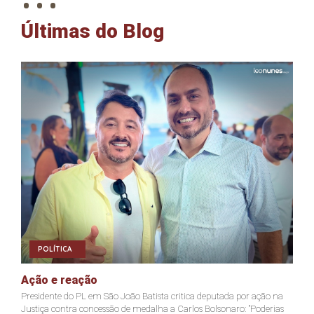
Últimas do Blog
POLÍTICA
Ação e reação
J
Presidente do PL em São João Batista critica deputada por ação na
Ja
Justiça contra concessão de medalha a Carlos Bolsonaro: "Poderias
nã