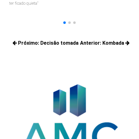
ter ficado quieta"
Navegação
Próximo:
Decisão tomada
Anterior:
Kombada
de
Próximos
Posts
Post
posts:
anteriores: