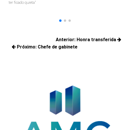
ter ficado quieta"
Navegação
Anterior:
Honra transferida
de
Próximo:
Chefe de gabinete
Posts
Post
Próximos
anteriores:
posts: