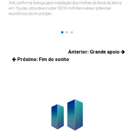
IMA confirma licença para instalação dos molhes da Boca da Barra,
Pr
em Tijucas; obra deve custar R$ 55 milhões e elevar potencial
Ju
econômico do município
ter
Navegação
Anterior:
Grande apoio
de
Próximo:
Fim do sonho
Posts
Post
Próximos
anteriores:
posts: