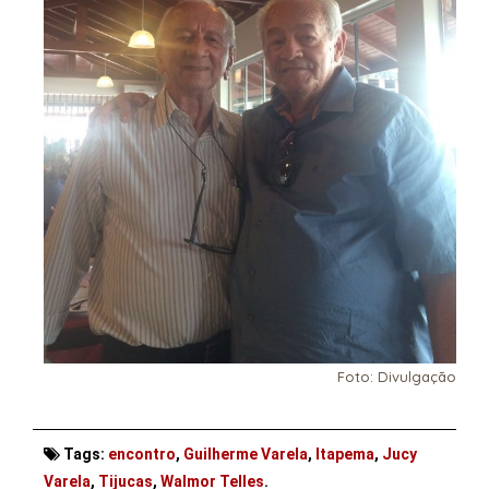
Foto: Divulgação
Tags:
encontro
,
Guilherme Varela
,
Itapema
,
Jucy
Varela
,
Tijucas
,
Walmor Telles
.