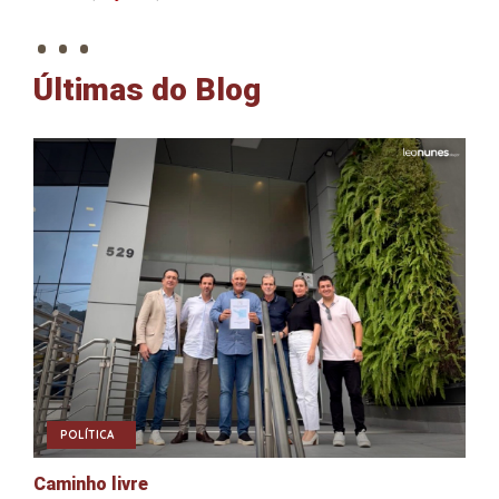
. . .
Últimas do Blog
POLÍTICA
Caminho livre
A