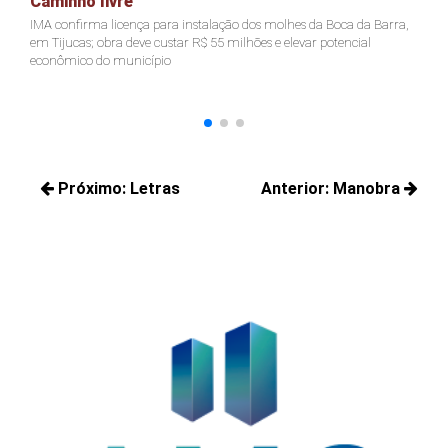
Caminho livre
A
IMA confirma licença para instalação dos molhes da Boca da Barra,
Pr
em Tijucas; obra deve custar R$ 55 milhões e elevar potencial
Ju
econômico do município
ter
Navegação
Próximo:
Letras
Anterior:
Manobra
de
Próximos
Posts
Post
posts:
anteriores: