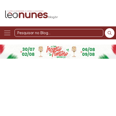
Pesquisar
no
Blog