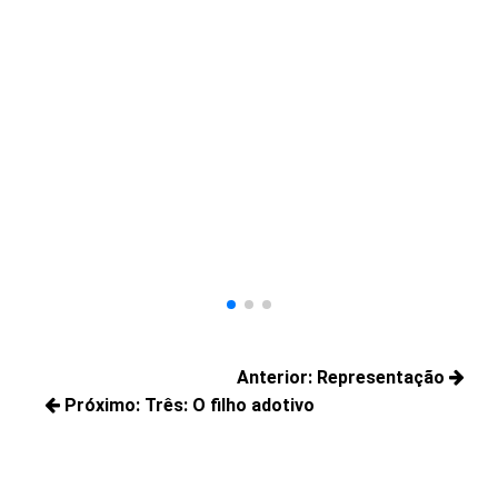
Fi
Ve
a 
vol
Navegação
Anterior:
Representação
de
Próximo:
Três: O filho adotivo
Posts
Post
Próximos
anteriores:
posts: