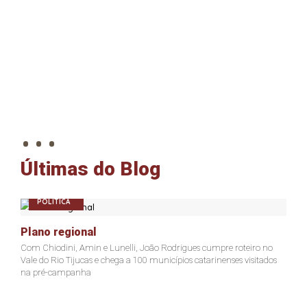
. . .
Últimas do Blog
POLÍTICA
Plano regional
Com Chiodini, Amin e Lunelli, João Rodrigues cumpre roteiro no
Vale do Rio Tijucas e chega a 100 municípios catarinenses visitados
na pré-campanha