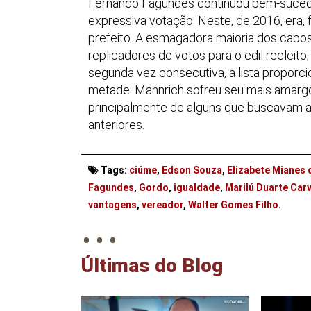
Fernando Fagundes continuou bem-sucedid
expressiva votação. Neste, de 2016, era, 
prefeito. A esmagadora maioria dos cabos
replicadores de votos para o edil reeleito
segunda vez consecutiva, a lista proporci
metade. Mannrich sofreu seu mais amargo 
principalmente de alguns que buscavam a
anteriores.
Tags:
ciúme
,
Edson Souza
,
Elizabete Mianes d
Fagundes
,
Gordo
,
igualdade
,
Marilú Duarte Car
. . .
vantagens
,
vereador
,
Walter Gomes Filho
.
Últimas do Blog