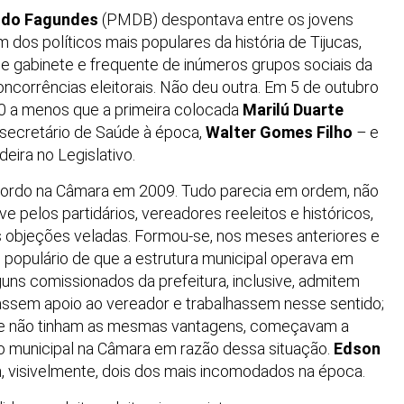
ndo Fagundes
(PMDB) despontava entre os jovens
 dos políticos mais populares da história de Tijucas,
e gabinete e frequente de inúmeros grupos sociais da
oncorrências eleitorais. Não deu outra. Em 5 de outubro
 a menos que a primeira colocada
Marilú Duarte
 secretário de Saúde à época,
Walter Gomes Filho
–
e
eira no Legislativo.
 Gordo na Câmara em 2009. Tudo parecia em ordem, não
e pelos partidários, vereadores reeleitos e históricos,
às objeções veladas. Formou-se, nos meses anteriores e
populário de que a estrutura municipal operava em
uns comissionados da prefeitura, inclusive, admitem
ssem apoio ao vereador e trabalhassem nesse sentido;
que não tinham as mesmas vantagens, começavam a
ão municipal na Câmara em razão dessa situação.
Edson
 visivelmente, dois dos mais incomodados na época.