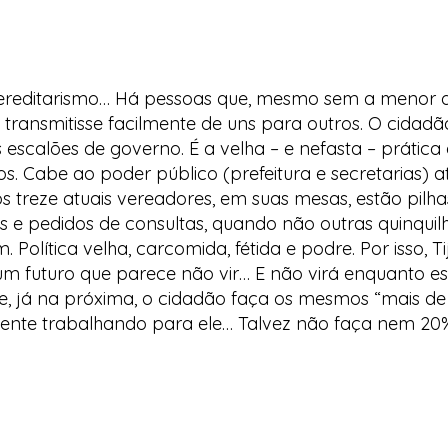
 hereditarismo… Há pessoas que, mesmo sem a menor q
e transmitisse facilmente de uns para outros. O cida
escalões de governo. É a velha – e nefasta – prática 
ros. Cabe ao poder público (prefeitura e secretarias)
s treze atuais vereadores, em suas mesas, estão pilhas
s e pedidos de consultas, quando não outras quinquilh
m. Política velha, carcomida, fétida e podre. Por isso
m futuro que parece não vir… E não virá enquanto es
e, já na próxima, o cidadão faça os mesmos “mais de m
 gente trabalhando para ele… Talvez não faça nem 20%