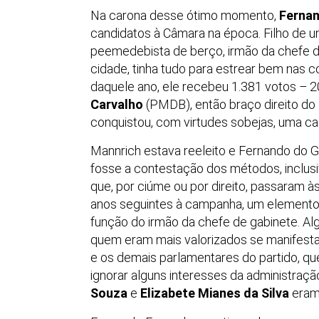
Na carona desse ótimo momento,
Ferna
candidatos à Câmara na época. Filho de um
peemedebista de berço, irmão da chefe d
cidade, tinha tudo para estrear bem nas c
daquele ano, ele recebeu 1.381 votos
–
20
Carvalho
(PMDB), então braço direito do
conquistou, com virtudes sobejas, uma cad
Mannrich estava reeleito e Fernando do
fosse a contestação dos métodos, inclusiv
que, por ciúme ou por direito, passaram 
anos seguintes à campanha, um elemento 
função do irmão da chefe de gabinete. Alg
quem eram mais valorizados se manifesta
e os demais parlamentares do partido, 
ignorar alguns interesses da administraç
Souza
e
Elizabete Mianes da Silva
eram,