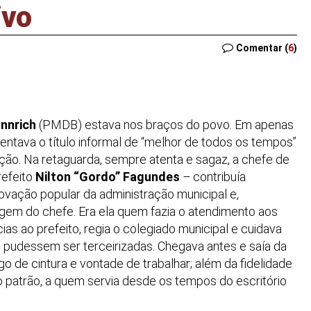
ivo
Comentar (
6
)
nnrich
(PMDB) estava nos braços do povo. Em apenas
tentava o título informal de “melhor de todos os tempos”
ição. Na retaguarda, sempre atenta e sagaz, a chefe de
refeito
Nilton “Gordo” Fagundes
–
contribuía
vação popular da administração municipal e,
em do chefe. Era ela quem fazia o atendimento aos
as ao prefeito, regia o colegiado municipal e cuidava
udessem ser terceirizadas. Chegava antes e saía da
ogo de cintura e vontade de trabalhar; além da fidelidade
ao patrão, a quem servia desde os tempos do escritório