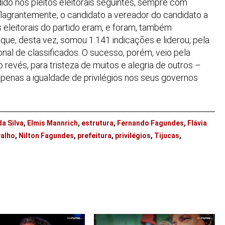
o nos pleitos eleitorais seguintes, sempre com
flagrantemente, o candidato a vereador do candidato a
 eleitorais do partido eram, e foram, também
; que, desta vez, somou 1.141 indicações e liderou, pela
onal de classificados. O sucesso, porém, veio pela
revés, para tristeza de muitos e alegria de outros
–
penas a igualdade de privilégios nos seus governos
a Silva
,
Elmis Mannrich
,
estrutura
,
Fernando Fagundes
,
Flávia
valho
,
Nilton Fagundes
,
prefeitura
,
privilégios
,
Tijucas
,