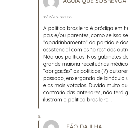
ÁGUIA QUE SOBREVOA
10/07/2016 às 10:35
A política brasileira é pródiga em
pais e/ou parentes, como se isso s
“apadrinhamento” do partido e dos 
assistencial com os “pires” dos out
Não aos políticos. Nos gabinetes do
grande maioria receituários médico
“obrigação” os políticos (?) quitare
passado, enxergando de binóculo u
e os mais votados. Duvido muito qu
contrário das anteriores, não terá
ilustram a política brasileira…
LEÃO DA ILHA