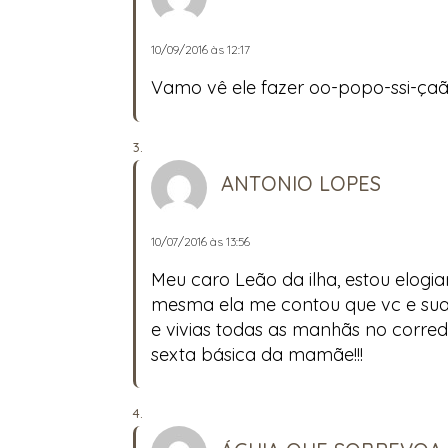
10/09/2016 às 12:17
Vamo vê ele fazer oo-popo-ssi-ça
ANTONIO LOPES
10/07/2016 às 13:56
Meu caro Leão da ilha, estou elogi
mesma ela me contou que vc e sua
e vivias todas as manhãs no corre
sexta básica da mamãe!!!