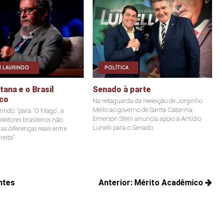
 LAURINDO
POLÍTICA
ana e o Brasil
Senado à parte
co
Na retaguarda da reeleição de Jorginho
Mello ao governo de Santa Catarina,
indo: "para 'O Mago', a
Emerson Stein anuncia apoio a Antídio
leitores brasileiros não
Lunelli para o Senado
s diferenças reais entre
reita"
ntes
Anterior:
Mérito Acadêmico
Posts
anteriores: