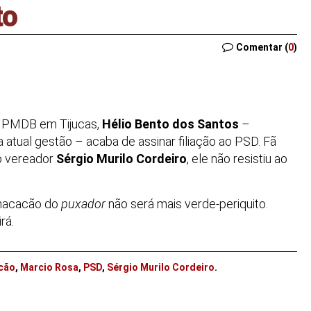
to
Comentar (
0
)
 PMDB em Tijucas,
Hélio Bento dos Santos
–
 atual gestão – acaba de assinar filiação ao PSD. Fã
o vereador
Sérgio Murilo Cordeiro
, ele não resistiu ao
 macacão do
puxador
não será mais verde-periquito.
rá.
cão
,
Marcio Rosa
,
PSD
,
Sérgio Murilo Cordeiro
.