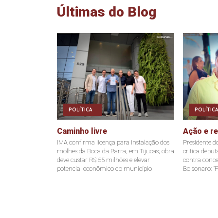
Últimas do Blog
POLÍTICA
POLÍTICA
Caminho livre
Ação e r
IMA confirma licença para instalação dos
Presidente d
molhes da Boca da Barra, em Tijucas; obra
critica depu
deve custar R$ 55 milhões e elevar
contra conce
potencial econômico do município
Bolsonaro: "P