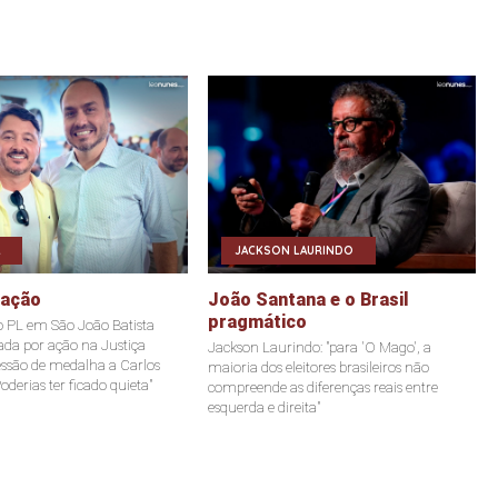
JACKSON LAURINDO
eação
João Santana e o Brasil
pragmático
o PL em São João Batista
tada por ação na Justiça
Jackson Laurindo: "para 'O Mago', a
ssão de medalha a Carlos
maioria dos eleitores brasileiros não
oderias ter ficado quieta"
compreende as diferenças reais entre
esquerda e direita"