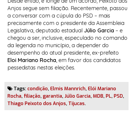
Desde então, e longe de um acordo, Peixoto dos
Anjos segue sem filiação. Recentemente, passou
a conversar com a cúpula do PSD – mais
precisamente com o presidente da Assembleia
Legislativa, deputado estadual
Júlio Garcia
– e
chegou a ser, inclusive, especulado no comando
da legenda no município, a depender do
desempenho do atual presidente, ex-prefeito
Eloi Mariano Rocha
, em favor dos candidatos
pessedistas
nestas eleições.
Tags:
condição
,
Elmis Mannrich
,
Elói Mariano
Rocha
,
filiação
,
garantia
,
Júlio Garcia
,
MDB
,
PL
,
PSD
,
Thiago Peixoto dos Anjos
,
Tijucas
.