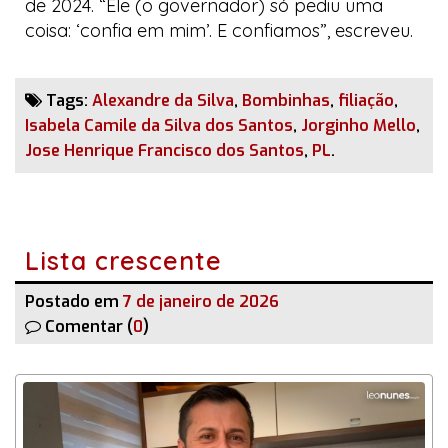
de 2024. “Ele (o governador) só pediu uma
coisa: ‘confia em mim’. E confiamos”, escreveu.
Tags:
Alexandre da Silva
,
Bombinhas
,
filiação
,
Isabela Camile da Silva dos Santos
,
Jorginho Mello
,
Jose Henrique Francisco dos Santos
,
PL
.
Lista crescente
Postado em
7 de janeiro de 2026
Comentar (
0
)