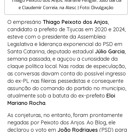
Thiago Peixoto dos Anjos, Marlene Fengler, Júlio Garcia
e Claudemir Correia, na Alesc | Foto: Divulgação
O empresário
Thiago Peixoto dos Anjos
,
candidato a prefeito de Tijucas em 2020 e 2024,
esteve com o presidente da Assembleia
Legislativa e liderança exponencial do PSD em
Santa Catarina, deputado estadual
Júlio Garcia
,
semana passada, e aguçou a curiosidade da
claque política local. Nas rodas de especulação,
as conversas davam conta do possível ingresso
do ex-PL nas fileiras
pessedistas
e consequente
assunção do comando do partido no município,
atualmente sob a batuta do ex-prefeito
Eloi
Mariano Rocha
.
As conjeturas, no entanto, foram prontamente
negadas por Peixoto dos Anjos. Ao
Blog
, ele
declarou o voto em
João Rodrigues
(PSD) para