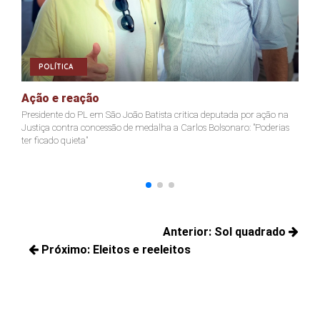
POLÍTICA
Ação e reação
J
Presidente do PL em São João Batista critica deputada por ação na
Ja
Justiça contra concessão de medalha a Carlos Bolsonaro: "Poderias
nã
ter ficado quieta"
Navegação
Anterior:
Sol quadrado
de
Próximo:
Eleitos e reeleitos
Posts
Post
Próximos
anteriores:
posts: