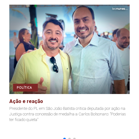
POLÍTICA
Ação e reação
J
Presidente do PL em São João Batista critica deputada por ação na
Ja
Justiça contra concessão de medalha a Carlos Bolsonaro: "Poderias
nã
ter ficado quieta"