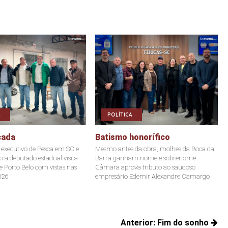
POLÍTICA
çada
Batismo honorífico
o executivo de Pesca em SC e
Mesmo antes da obra, molhes da Boca da
o a deputado estadual visita
Barra ganham nome e sobrenome:
e Porto Belo com vistas nas
Câmara aprova tributo ao saudoso
2026
empresário Edemir Alexandre Camargo
Anterior:
Fim do sonho