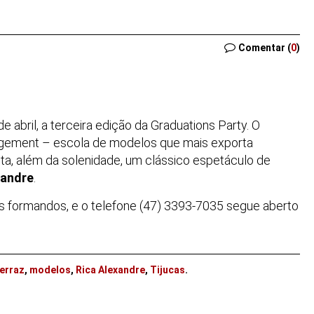
Comentar (
0
)
e abril, a terceira edição da Graduations Party. O
gement – escola de modelos que mais exporta
nta, além da solenidade, um clássico espetáculo de
xandre
.
s formandos, e o telefone (47) 3393-7035 segue aberto
erraz
,
modelos
,
Rica Alexandre
,
Tijucas
.