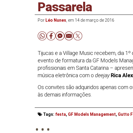
Passarela
Por
Léo Nunes
, em 14 de março de 2016
Tijucas e a Village Music recebem, dia 1
º
d
evento de formatura da GF Models Mana
profissionais em Santa Catarina – aprese
música eletrônica com o
deejay
Rica Ale
Os convites são adquiridos apenas com o
às demais informações.
. . .
Tags:
festa
,
GF Models Management
,
Gutto F