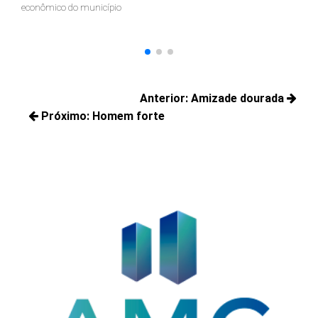
econômico do município
ter
Navegação
Anterior:
Amizade dourada
de
Próximo:
Homem forte
Posts
Post
Próximos
anteriores:
posts: