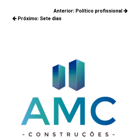
Navegação
Anterior:
Político profissional
de
Próximo:
Sete dias
Posts
Post
Próximos
anteriores:
posts: