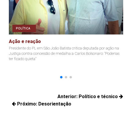
POLÍTICA
Ação e reação
J
Presidente do PL em São João Batista critica deputada por ação na
Ja
Justiça contra concessão de medalha a Carlos Bolsonaro: "Poderias
nã
ter ficado quieta"
Navegação
Anterior:
Político e técnico
de
Próximo:
Desorientação
Posts
Post
Próximos
anteriores:
posts: