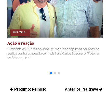
POLÍTICA
Ação e reação
J
Presidente do PL em São João Batista critica deputada por ação na
Ja
Justiça contra concessão de medalha a Carlos Bolsonaro: "Poderias
nã
ter ficado quieta"
Navegação
Próximo:
Reinício
Anterior:
Na trave
de
Próximos
Posts
Post
posts:
anteriores: