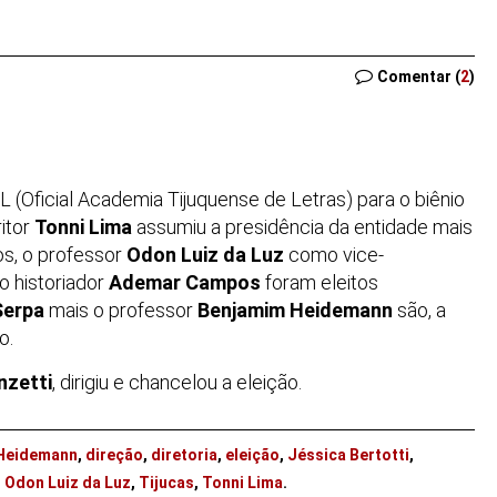
Comentar (
2
)
 (Oficial Academia Tijuquense de Letras) para o biênio
itor
Tonni Lima
assumiu a presidência da entidade mais
os, o professor
Odon Luiz da Luz
como vice-
o historiador
Ademar Campos
foram eleitos
Serpa
mais o professor
Benjamim Heidemann
são, a
o.
nzetti
, dirigiu e chancelou a eleição.
Heidemann
,
direção
,
diretoria
,
eleição
,
Jéssica Bertotti
,
,
Odon Luiz da Luz
,
Tijucas
,
Tonni Lima
.