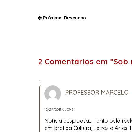
Navegação
Próximo:
Descanso
de
Próximos
Post
posts:
2 Comentários em “Sob 
PROFESSOR MARCELO
10/27/2016 às 09:24
Notícia auspiciosa… Tanto pela r
em prol da Cultura, Letras e Artes T