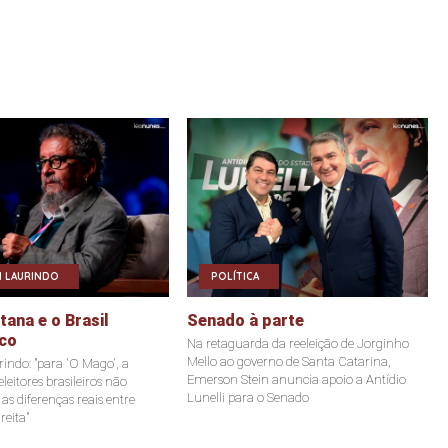
 LAURINDO
POLÍTICA
ana e o Brasil
Senado à parte
co
Na retaguarda da reeleição de Jorginho
Mello ao governo de Santa Catarina,
indo: "para 'O Mago', a
Emerson Stein anuncia apoio a Antídio
leitores brasileiros não
Lunelli para o Senado
s diferenças reais entre
reita"