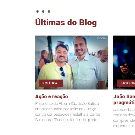
. . .
Últimas do Blog
POLÍTICA
JACKSON
Ação e reação
João Sant
pragmáti
Presidente do PL em São João Batista
critica deputada por ação na Justiça
Jackson Laur
contra concessão de medalha a Carlos
maioria dos e
Bolsonaro: "Poderias ter ficado quieta"
compreende a
esquerda e di