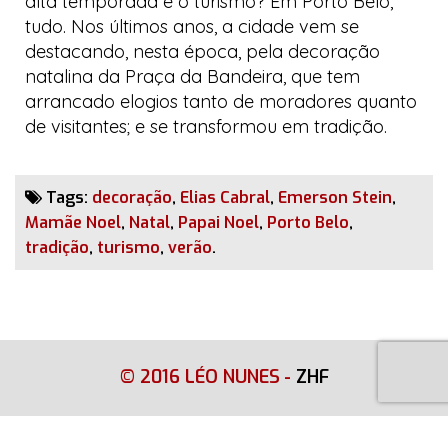
alta temporada e o turismo? Em Porto Belo,
tudo. Nos últimos anos, a cidade vem se
destacando, nesta época, pela decoração
natalina da Praça da Bandeira, que tem
arrancado elogios tanto de moradores quanto
de visitantes; e se transformou em tradição.
Tags:
decoração
,
Elias Cabral
,
Emerson Stein
,
Mamãe Noel
,
Natal
,
Papai Noel
,
Porto Belo
,
tradição
,
turismo
,
verão
.
© 2016 LÉO NUNES
-
ZHF