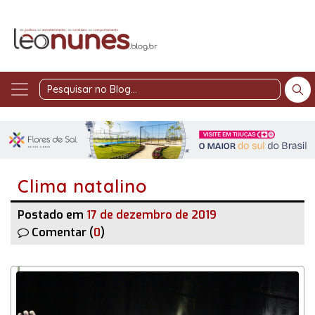
Pesquisar
no
Blog
Clima natalino
Postado em
17 de dezembro de 2019
Comentar (
0
)