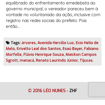
equilibrado do enfrentamento
emedebista
ao
governo municipal, o vereador pareceu bem à
vontade no voluntariado da ação, inclusive com
registro nas redes sociais do prefeito. Pois
então…
Tags:
árvores
,
Avenida Hercílio Luz
,
Ecio Helio de
Melo
,
Erivelto Leal dos Santos
,
Esaú Bayer
,
Fabiano
Morfelle
,
Flávio Henrique Souza
,
Maickon Campos
Sgrott
,
manacá
,
Renato Laurindo Júnior
,
Tijucas
.
© 2016 LÉO NUNES
-
ZHF