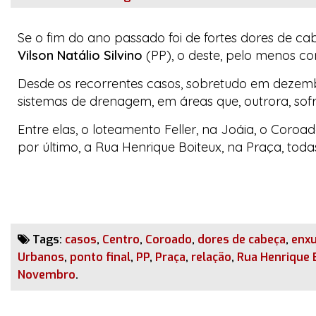
Se o fim do ano passado foi de fortes dores de ca
Vilson Natálio Silvino
(PP), o deste, pelo menos co
Desde os recorrentes casos, sobretudo em dezemb
sistemas de drenagem, em áreas que, outrora, s
Entre elas, o loteamento Feller, na Joáia, o Coroa
por último, a Rua Henrique Boiteux, na Praça, tod
Tags:
casos
,
Centro
,
Coroado
,
dores de cabeça
,
enx
Urbanos
,
ponto final
,
PP
,
Praça
,
relação
,
Rua Henrique 
Novembro
.