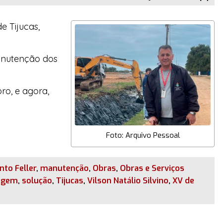
e Tijucas,
manutenção dos
ro, e agora,
Foto: Arquivo Pessoal
to Feller
,
manutenção
,
Obras
,
Obras e Serviços
nagem
,
solução
,
Tijucas
,
Vilson Natálio Silvino
,
XV de