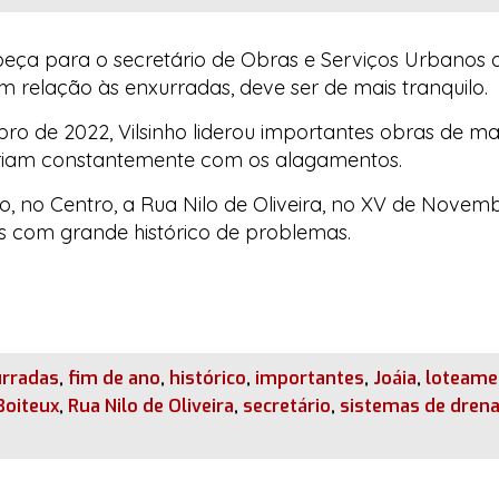
beça para o secretário de Obras e Serviços Urbanos d
m relação às enxurradas, deve ser de mais tranquilo.
ro de 2022, Vilsinho liderou importantes obras de 
ofriam constantemente com os alagamentos.
do, no Centro, a Rua Nilo de Oliveira, no XV de Novemb
as com grande histórico de problemas.
urradas
,
fim de ano
,
histórico
,
importantes
,
Joáia
,
loteamen
Boiteux
,
Rua Nilo de Oliveira
,
secretário
,
sistemas de dre