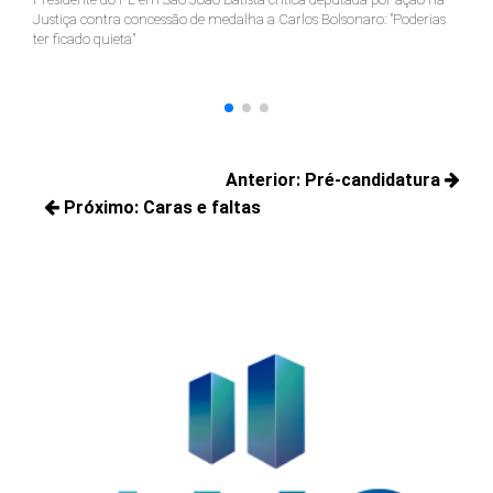
Justiça contra concessão de medalha a Carlos Bolsonaro: "Poderias
nã
ter ficado quieta"
Navegação
Anterior:
Pré-candidatura
de
Próximo:
Caras e faltas
Posts
Post
Próximos
anteriores:
posts: