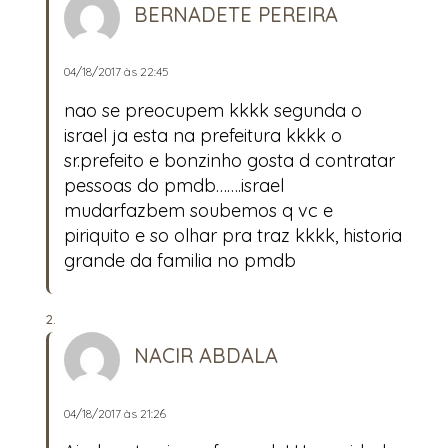
BERNADETE PEREIRA
04/18/2017 às 22:45
nao se preocupem kkkk segunda o
israel ja esta na prefeitura kkkk o
sr.prefeito e bonzinho gosta d contratar
pessoas do pmdb…….israel
mudarfazbem soubemos q vc e
piriquito e so olhar pra traz kkkk, historia
grande da familia no pmdb
NACIR ABDALA
04/18/2017 às 21:26