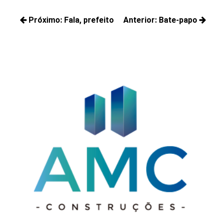
Navegação
Próximo:
Fala, prefeito
Anterior:
Bate-papo
de
Próximos
Posts
Post
posts:
anteriores: