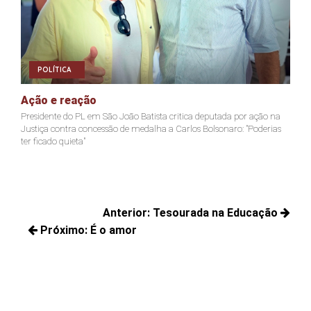
POLÍTICA
Ação e reação
Joã
Presidente do PL em São João Batista critica deputada por ação na
Jacks
Justiça contra concessão de medalha a Carlos Bolsonaro: "Poderias
não c
ter ficado quieta"
Navegação
Anterior:
Tesourada na Educação
de
Próximo:
É o amor
Posts
Post
Próximos
anteriores:
posts: