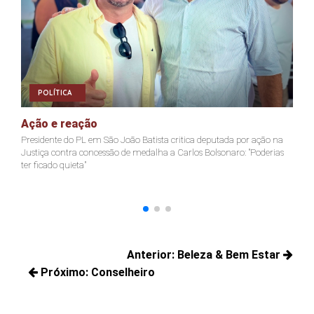
POLÍTICA
Ação e reação
J
Presidente do PL em São João Batista critica deputada por ação na
Ja
Justiça contra concessão de medalha a Carlos Bolsonaro: "Poderias
nã
ter ficado quieta"
Navegação
Anterior:
Beleza & Bem Estar
de
Próximo:
Conselheiro
Posts
Post
Próximos
anteriores:
posts: