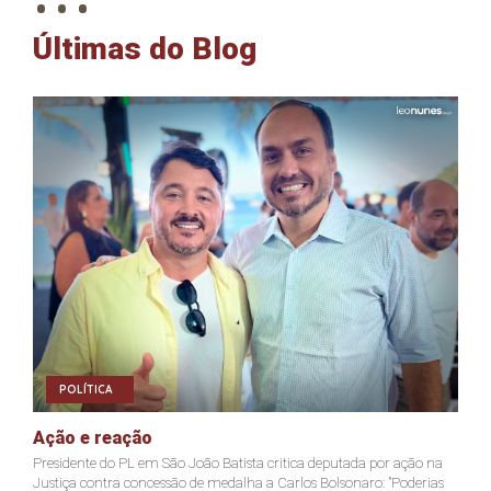
Últimas do Blog
POLÍTICA
Ação e reação
J
Presidente do PL em São João Batista critica deputada por ação na
Ja
Justiça contra concessão de medalha a Carlos Bolsonaro: "Poderias
nã