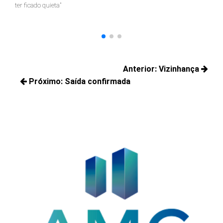
ter ficado quieta"
Navegação
Anterior:
Vizinhança
de
Próximo:
Saída confirmada
Posts
Post
Próximos
anteriores:
posts: