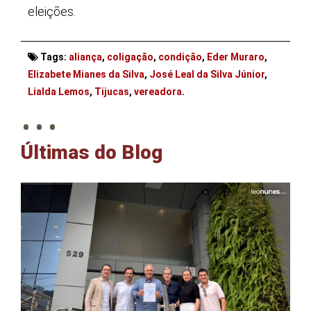
eleições.
Tags:
aliança
,
coligação
,
condição
,
Eder Muraro
,
Elizabete Mianes da Silva
,
José Leal da Silva Júnior
,
. . .
Lialda Lemos
,
Tijucas
,
vereadora
.
Últimas do Blog
P
Açã
Presi
Justi
ter f