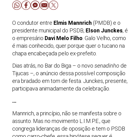
O condutor entre
Elmis Mannrich
(PMDB) e o
presidente municipal do PSDB,
Elson Junckes
, é
o empresário
Davi Melo Filho
. Galo Velho, como
é mais conhecido, quer porque quer o tucano na
chapa encabeçada pelo ex-prefeito.
Dias atrás, no Bar do Biga – o novo
senadinho
de
Tijucas –, o anúncio dessa possível composição
era bradado em tom de festa. Junckes, presente,
participava animadamente da celebração.
…
Mannrich, a princípio, não se manifesta sobre o
assunto. Mas no movimento L.I.M.P.E., que
congrega lideranças de oposição e tem o PSDB
como carro-chefe, essa hipótese sequer é