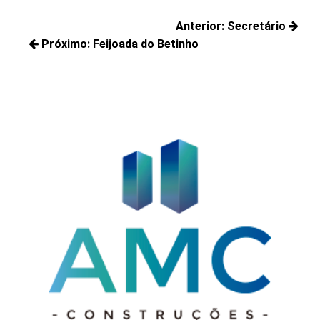
Navegação
Anterior:
Secretário
de
Próximo:
Feijoada do Betinho
Posts
Post
Próximos
anteriores:
posts: